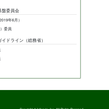
基盤委員会
2019年6月）
及）委員
ガイドライン（総務省）
員
員